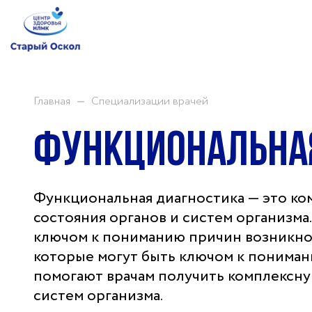
Врачи
Услуги
Главная
Специализации врачей
Анализы
Акции
Функциональна
Пациентам
Функциональная диагностика — это ко
состояния органов и систем организма
ключом к пониманию причин возникнов
Филиал Центра здоровья НЛМК 
которые могут быть ключом к понима
Осколе
помогают врачам получить комплексну
систем организма.
Адрес
309517, г. Старый Оскол, мкн. Весенний, д. 34