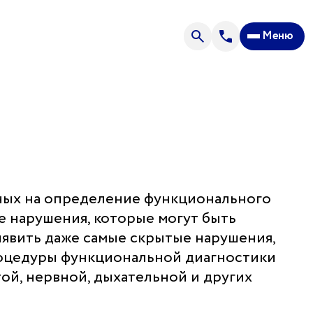
Меню
Направления нашей деятельности
Отзывы
осы
Спроси врача
Контакты
их
нных на определение функционального
е нарушения, которые могут быть
явить даже самые скрытые нарушения,
филакторий «Парус»
роцедуры функциональной диагностики
й, нервной, дыхательной и других
ехановское лесничество, Ленинский лесхоз,