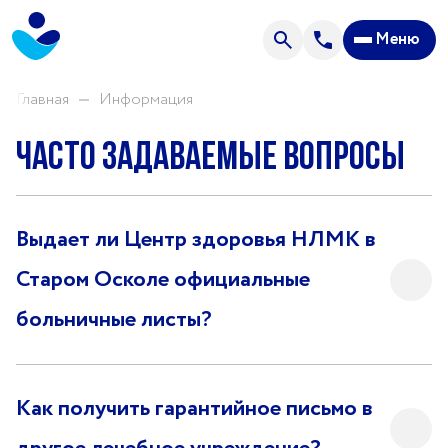
Анализы
Меню
Акции
Пациентам
Главная
Информация
Часто задаваемые вопросы
О центре
Направления нашей деятельности
Выдает ли Центр здоровья НЛМК в
Новости
Старом Осколе официальные
Отзывы
больничные листы?
Часто задаваемые вопросы
Спроси врача
Прейскурант цен
Как получить гарантийное письмо в
Контакты