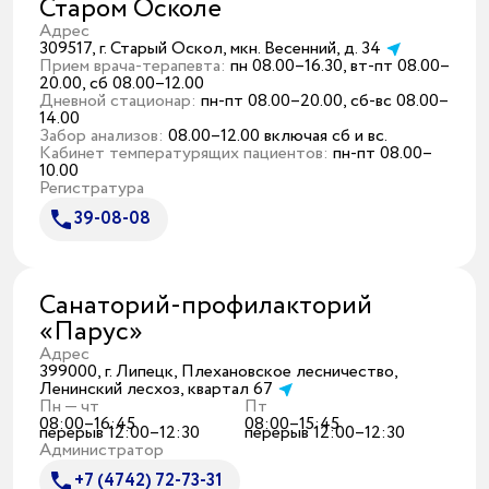
Старом Осколе
Адрес
309517, г. Старый Оскол, мкн. Весенний, д. 34
Прием врача-терапевта:
пн 08.00–16.30, вт-пт 08.00–
20.00, сб 08.00–12.00
Дневной стационар:
пн-пт 08.00–20.00, сб-вс 08.00–
14.00
Забор анализов:
08.00–12.00 включая сб и вс.
Кабинет температурящих пациентов:
пн-пт 08.00–
10.00
Регистратура
39-08-08
Санаторий-профилакторий
«Парус»
Адрес
399000, г. Липецк, Плехановское лесничество,
Ленинский лесхоз, квартал 67
Пн — чт
Пт
08:00–16:45
08:00–15:45
перерыв 12:00–12:30
перерыв 12:00–12:30
Администратор
+7 (4742) 72-73-31