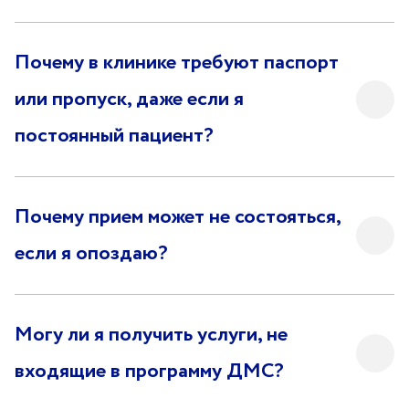
Санаторий-профилакторий
«Парус»
Почему в клинике требуют паспорт
Адрес
или пропуск, даже если я
399000, г. Липецк, Плехановское лесничество,
Ленинский лесхоз, квартал 67
постоянный пациент?
Понедельник — четверг
08:00–16:45
перерыв 12:00–12:30
Пятница
08:00–15:45
Почему прием может не состояться,
перерыв 12:00–12:30
Администратор
если я опоздаю?
+7 (4742) 72-73-31
Могу ли я получить услуги, не
входящие в программу ДМС?
Версия для слабовидящих