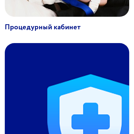
Филиал Центра здоровья НЛМК в
Процедурный кабинет
Старом Осколе
Адрес
309517, г. Старый Оскол, мкн. Весенний, д. 34
Прием врача-терапевта: пн 08.00–16.30, вт-пт 08.00–
20.00, сб 08.00–12.00
Дневной стационар: пн-пт 08.00–20.00, сб-вс 08.00–
14.00
Забор анализов: 08.00–12.00 включая сб и вс.
Кабинет температурящих пациентов: пн-пт 08.00–
10.00
Регистратура
39-08-08