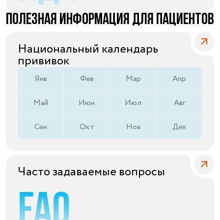
Санаторий-профилакторий
Полезная информация для пациентов
«Парус»
Адрес
Национальный календарь
399000, г. Липецк, Плехановское лесничество,
прививок
Ленинский лесхоз, квартал 67
Понедельник — четверг
Янв
Фев
Мар
Апр
08:00–16:45
перерыв 12:00–12:30
Май
Июн
Июл
Авг
Пятница
08:00–15:45
перерыв 12:00–12:30
Сен
Окт
Ноя
Дек
Администратор
+7 (4742) 72-73-31
Часто задаваемые вопросы
FAQ
Версия для слабовидящих