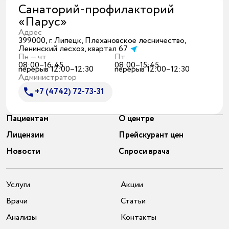
Санаторий-профилакторий
«Парус»
Адрес
399000, г. Липецк, Плехановское лесничество,
Ленинский лесхоз, квартал 67
Пн — чт
Пт
08:00–16:45
08:00–15:45
перерыв 12:00–12:30
перерыв 12:00–12:30
Администратор
+7 (4742) 72-73-31
Пациентам
О центре
Лицензии
Прейскурант цен
Новости
Спроси врача
Услуги
Акции
Врачи
Статьи
Анализы
Контакты