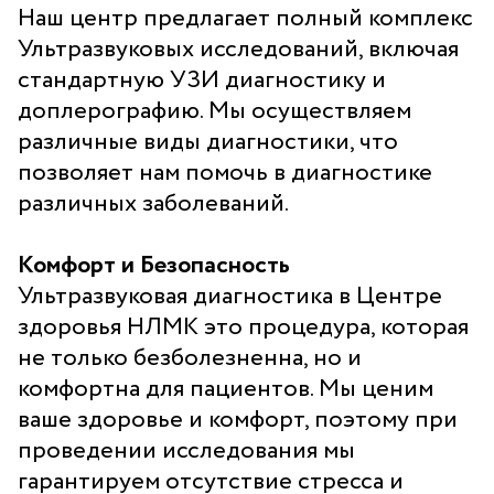
Наш центр предлагает полный комплекс
Санаторий-профилакторий
«Парус»
Ультразвуковых исследований, включая
стандартную УЗИ диагностику и
Адрес
доплерографию. Мы осуществляем
399000, г. Липецк, Плехановское лесничество,
Ленинский лесхоз, квартал 67
различные виды диагностики, что
Понедельник — четверг
позволяет нам помочь в диагностике
08:00–16:45
различных заболеваний.
перерыв 12:00–12:30
Пятница
08:00–15:45
Комфорт и Безопасность
перерыв 12:00–12:30
Администратор
Ультразвуковая диагностика в Центре
+7 (4742) 72-73-31
здоровья НЛМК это процедура, которая
не только безболезненна, но и
комфортна для пациентов. Мы ценим
ваше здоровье и комфорт, поэтому при
проведении исследования мы
гарантируем отсутствие стресса и
Версия для слабовидящих