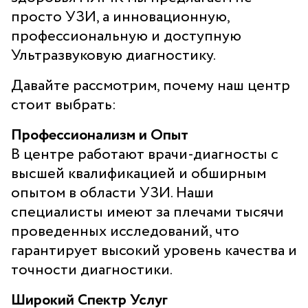
просто УЗИ, а инновационную,
профессиональную и доступную
Ультразвуковую диагностику.
Филиал Центра здоровья НЛМК в
Старом Осколе
Давайте рассмотрим, почему наш центр
стоит выбрать:
Адрес
309517, г. Старый Оскол, мкн. Весенний, д. 34
Профессионализм и Опыт
Прием врача-терапевта: пн 08.00–16.30, вт-пт 08.00–
20.00, сб 08.00–12.00
В центре работают врачи-диагносты с
Дневной стационар: пн-пт 08.00–20.00, сб-вс 08.00–
высшей квалификацией и обширным
14.00
опытом в области УЗИ. Наши
Забор анализов: 08.00–12.00 включая сб и вс.
специалисты имеют за плечами тысячи
Кабинет температурящих пациентов: пн-пт 08.00–
проведенных исследований, что
10.00
Регистратура
гарантирует высокий уровень качества и
39-08-08
точности диагностики.
Широкий Спектр Услуг