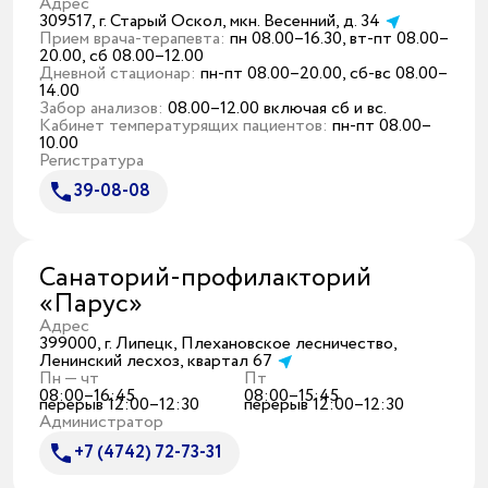
Адрес
309517, г. Старый Оскол, мкн. Весенний, д. 34
Прием врача-терапевта:
пн 08.00–16.30, вт-пт 08.00–
20.00, сб 08.00–12.00
Дневной стационар:
пн-пт 08.00–20.00, сб-вс 08.00–
14.00
Забор анализов:
08.00–12.00 включая сб и вс.
Кабинет температурящих пациентов:
пн-пт 08.00–
10.00
Регистратура
39-08-08
Санаторий-профилакторий
«Парус»
Адрес
399000, г. Липецк, Плехановское лесничество,
Ленинский лесхоз, квартал 67
Пн — чт
Пт
08:00–16:45
08:00–15:45
перерыв 12:00–12:30
перерыв 12:00–12:30
Администратор
+7 (4742) 72-73-31