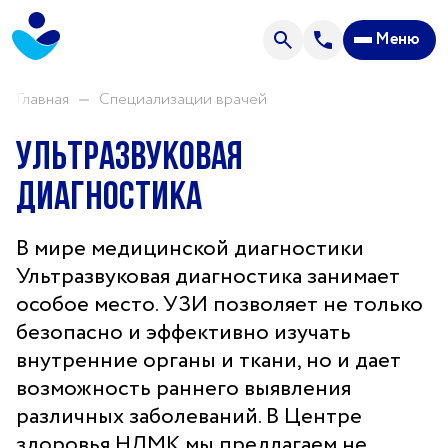
Анализы
Меню
Акции
Пациентам
Главная
Специализации врачей
Ультразвуковая
О центре
диагностика
Направления нашей деятельности
Новости
В мире медицинской диагностики
Ультразвуковая диагностика занимает
Отзывы
особое место. УЗИ позволяет не только
Часто задаваемые вопросы
безопасно и эффективно изучать
внутренние органы и ткани, но и дает
Спроси врача
возможность раннего выявления
Прейскурант цен
различных заболеваний. В Центре
Контакты
здоровья НЛМК мы предлагаем не