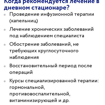
Когда рекомендуется лечение в
Санаторий-профилакторий
дневном стационаре?
«Парус»
Проведение инфузионной терапии
(капельниц)
Адрес
399000, г. Липецк, Плехановское лесничество,
Ленинский лесхоз, квартал 67
Лечение хронических заболеваний
под наблюдением специалиста
Понедельник — четверг
08:00–16:45
перерыв 12:00–12:30
Обострение заболеваний, не
требующих круглосуточного
Пятница
08:00–15:45
наблюдения
перерыв 12:00–12:30
Администратор
Восстановительный период после
+7 (4742) 72-73-31
операций
Курсы специализированной терапии:
гормональной,
противовоспалительной,
витаминизирующей и др.
Версия для слабовидящих