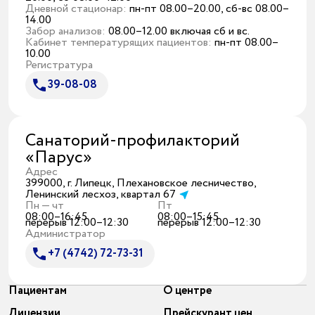
Дневной стационар:
пн-пт 08.00–20.00, сб-вс 08.00–
14.00
Забор анализов:
08.00–12.00 включая сб и вс.
Кабинет температурящих пациентов:
пн-пт 08.00–
10.00
Регистратура
39-08-08
Санаторий-профилакторий
«Парус»
Адрес
399000, г. Липецк, Плехановское лесничество,
Ленинский лесхоз, квартал 67
Пн — чт
Пт
08:00–16:45
08:00–15:45
перерыв 12:00–12:30
перерыв 12:00–12:30
Администратор
+7 (4742) 72-73-31
Пациентам
О центре
Лицензии
Прейскурант цен