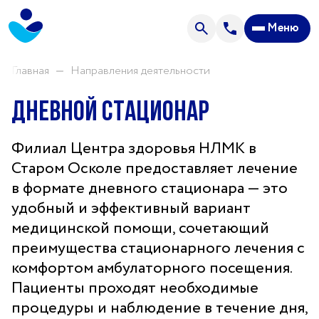
Анализы
Меню
Акции
Пациентам
Главная
Направления деятельности
Дневной стационар
О центре
Направления нашей деятельности
Филиал Центра здоровья НЛМК в
Старом Осколе предоставляет лечение
Новости
в формате дневного стационара — это
Отзывы
удобный и эффективный вариант
медицинской помощи, сочетающий
Часто задаваемые вопросы
преимущества стационарного лечения с
Спроси врача
комфортом амбулаторного посещения.
Прейскурант цен
Пациенты проходят необходимые
процедуры и наблюдение в течение дня,
Контакты