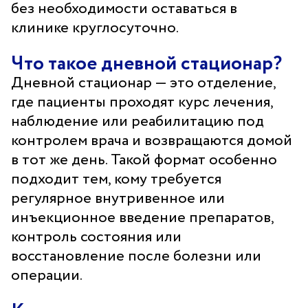
без необходимости оставаться в
клинике круглосуточно.
Филиал Центра здоровья НЛМК в
Что такое дневной стационар?
Старом Осколе
Дневной стационар — это отделение,
где пациенты проходят курс лечения,
Адрес
309517, г. Старый Оскол, мкн. Весенний, д. 34
наблюдение или реабилитацию под
Прием врача-терапевта: пн 08.00–16.30, вт-пт 08.00–
контролем врача и возвращаются домой
20.00, сб 08.00–12.00
в тот же день. Такой формат особенно
Дневной стационар: пн-пт 08.00–20.00, сб-вс 08.00–
подходит тем, кому требуется
14.00
регулярное внутривенное или
Забор анализов: 08.00–12.00 включая сб и вс.
инъекционное введение препаратов,
Кабинет температурящих пациентов: пн-пт 08.00–
контроль состояния или
10.00
Регистратура
восстановление после болезни или
39-08-08
операции.