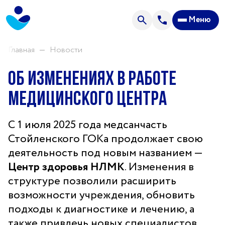
Анализы
Меню
Акции
Пациентам
Главная
Новости
Об изменениях в работе
О центре
медицинского центра
Направления нашей деятельности
Новости
С 1 июля 2025 года медсанчасть
Стойленского ГОКа продолжает свою
Отзывы
деятельность под новым названием —
Часто задаваемые вопросы
Центр здоровья НЛМК
. Изменения в
структуре позволили расширить
Спроси врача
возможности учреждения, обновить
Прейскурант цен
подходы к диагностике и лечению, а
Контакты
также привлечь новых специалистов.