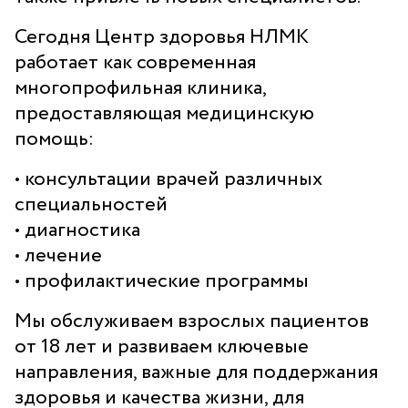
Сегодня Центр здоровья НЛМК
работает как современная
Филиал Центра здоровья НЛМК в
многопрофильная клиника,
Старом Осколе
предоставляющая медицинскую
помощь:
Адрес
309517, г. Старый Оскол, мкн. Весенний, д. 34
• консультации врачей различных
Прием врача-терапевта: пн 08.00–16.30, вт-пт 08.00–
20.00, сб 08.00–12.00
специальностей
Дневной стационар: пн-пт 08.00–20.00, сб-вс 08.00–
• диагностика
14.00
• лечение
Забор анализов: 08.00–12.00 включая сб и вс.
• профилактические программы
Кабинет температурящих пациентов: пн-пт 08.00–
10.00
Мы обслуживаем взрослых пациентов
Регистратура
от 18 лет и развиваем ключевые
39-08-08
направления, важные для поддержания
здоровья и качества жизни, для