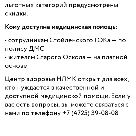
льготных категорий предусмотрены
Санаторий-профилакторий
«Парус»
скидки.
Кому доступна медицинская помощь:
Адрес
399000, г. Липецк, Плехановское лесничество,
Ленинский лесхоз, квартал 67
• сотрудникам Стойленского ГОКа — по
Понедельник — четверг
полису ДМС
08:00–16:45
перерыв 12:00–12:30
• жителям Старого Оскола — на платной
основе
Пятница
08:00–15:45
перерыв 12:00–12:30
Центр здоровья НЛМК открыт для всех,
Администратор
кто нуждается в качественной и
+7 (4742) 72-73-31
доступной медицинской помощи. Если у
вас есть вопросы, вы можете связаться с
нами по телефону +7 (4725) 39-08-08
Версия для слабовидящих