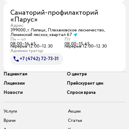
Санаторий-профилакторий
«Парус»
Адрес
399000, г. Липецк, Плехановское лесничество,
Ленинский лесхоз, квартал 67
Пн — чт
Пт
08:00–16:45
08:00–15:45
перерыв 12:00–12:30
перерыв 12:00–12:30
Администратор
+7 (4742) 72-73-31
Пациентам
О центре
Лицензии
Прейскурант цен
Новости
Спроси врача
Услуги
Акции
Врачи
Статьи