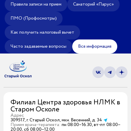
Санаторий-профилакторий
Правила записи на прием
Санаторий «Парус»
«Парус»
ПМО (Профосмотры)
Адрес
399000, г. Липецк, Плехановское лесничество,
Как получить налоговый вычет
Ленинский лесхоз, квартал 67
Понедельник — четверг
Часто задаваемые вопросы
Вся информация
08:00–16:45
перерыв 12:00–12:30
Пятница
08:00–15:45
перерыв 12:00–12:30
Администратор
+7 (4742) 72-73-31
Филиал Центра здоровья НЛМК в
Старом Осколе
Адрес
309517, г. Старый Оскол, мкн. Весенний, д. 34
Прием врача-терапевта:
пн 08.00–16.30, вт-пт 08.00–
20.00, сб 08.00–12.00
Версия для слабовидящих