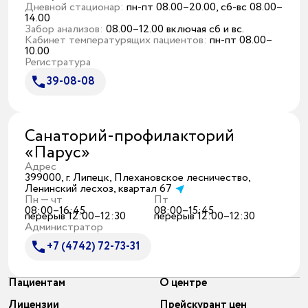
Дневной стационар:
пн-пт 08.00–20.00, сб-вс 08.00–
14.00
Забор анализов:
08.00–12.00 включая сб и вс.
Кабинет температурящих пациентов:
пн-пт 08.00–
10.00
Регистратура
39-08-08
Санаторий-профилакторий
«Парус»
Адрес
399000, г. Липецк, Плехановское лесничество,
Ленинский лесхоз, квартал 67
Пн — чт
Пт
08:00–16:45
08:00–15:45
перерыв 12:00–12:30
перерыв 12:00–12:30
Администратор
+7 (4742) 72-73-31
Пациентам
О центре
Лицензии
Прейскурант цен