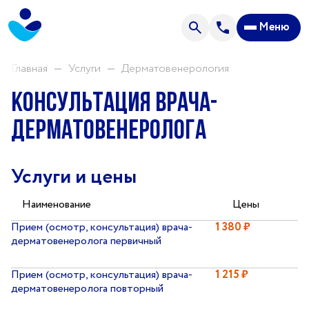
Анализы
Меню
Акции
Пациентам
Главная
Услуги
Дерматовенерология
Консультация врача-
О центре
дерматовенеролога
Направления нашей деятельности
Новости
Услуги и цены
Отзывы
Наименование
Цены
Часто задаваемые вопросы
Прием (осмотр, консультация) врача-
1 380 ₽
дерматовенеролога первичный
Спроси врача
Прейскурант цен
Прием (осмотр, консультация) врача-
1 215 ₽
дерматовенеролога повторный
Контакты