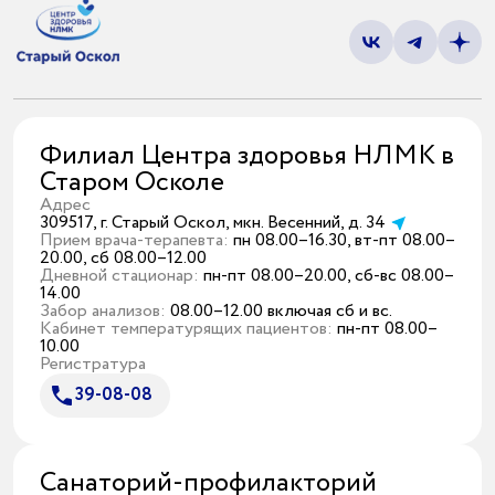
Санаторий-профилакторий
«Парус»
Адрес
399000, г. Липецк, Плехановское лесничество,
Ленинский лесхоз, квартал 67
Филиал Центра здоровья НЛМК в
Понедельник — четверг
Старом Осколе
08:00–16:45
перерыв 12:00–12:30
Адрес
309517, г. Старый Оскол, мкн. Весенний, д. 34
Пятница
Прием врача-терапевта:
пн 08.00–16.30, вт-пт 08.00–
08:00–15:45
20.00, сб 08.00–12.00
перерыв 12:00–12:30
Дневной стационар:
пн-пт 08.00–20.00, сб-вс 08.00–
Администратор
14.00
Забор анализов:
08.00–12.00 включая сб и вс.
+7 (4742) 72-73-31
Кабинет температурящих пациентов:
пн-пт 08.00–
10.00
Регистратура
39-08-08
Санаторий-профилакторий
Версия для слабовидящих