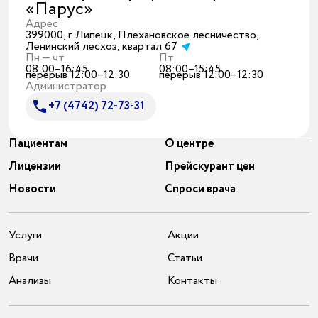
«Парус»
Адрес
399000, г. Липецк, Плехановское лесничество,
Ленинский лесхоз, квартал 67
Пн — чт
Пт
08:00–16:45
08:00–15:45
перерыв 12:00–12:30
перерыв 12:00–12:30
Администратор
+7 (4742) 72-73-31
Пациентам
О центре
Лицензии
Прейскурант цен
Новости
Спроси врача
Услуги
Акции
Врачи
Статьи
Анализы
Контакты