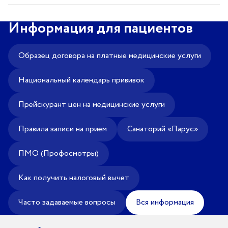
Информация для пациентов
Филиал Центра здоровья НЛМК в
Старом Осколе
Образец договора на платные медицинские услуги
Адрес
Национальный календарь прививок
309517, г. Старый Оскол, мкн. Весенний, д. 34
Прием врача-терапевта: пн 08.00–16.30, вт-пт 08.00–
Прейскурант цен на медицинские услуги
20.00, сб 08.00–12.00
Дневной стационар: пн-пт 08.00–20.00, сб-вс 08.00–
Правила записи на прием
Санаторий «Парус»
14.00
Забор анализов: 08.00–12.00 включая сб и вс.
ПМО (Профосмотры)
Кабинет температурящих пациентов: пн-пт 08.00–
10.00
Как получить налоговый вычет
Регистратура
39-08-08
Часто задаваемые вопросы
Вся информация