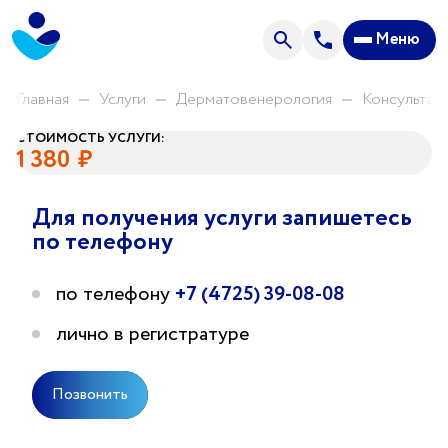
Анализы
Меню
Акции
Пациентам
Главная
Услуги
Дерматовенерология
Консультац
СТОИМОСТЬ УСЛУГИ:
1 380
₽
О центре
Направления нашей деятельности
Для получения услуги запишетесь
по телефону
Новости
Отзывы
по телефону
+7 (4725) 39-08-08
Часто задаваемые вопросы
лично в регистратуре
Спроси врача
Позвонить
Прейскурант цен
Контакты