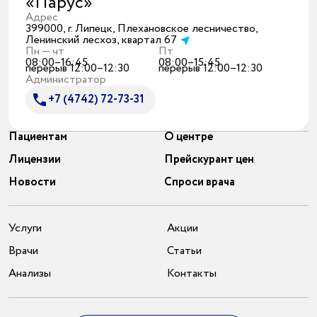
«Парус»
Адрес
399000, г. Липецк, Плехановское лесничество,
Ленинский лесхоз, квартал 67
Пн — чт
Пт
08:00–16:45
08:00–15:45
перерыв 12:00–12:30
перерыв 12:00–12:30
Администратор
+7 (4742) 72-73-31
Пациентам
О центре
Лицензии
Прейскурант цен
Новости
Спроси врача
Услуги
Акции
Врачи
Статьи
Анализы
Контакты