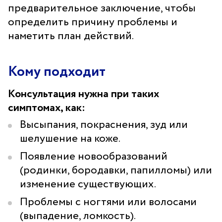
предварительное заключение, чтобы
Санаторий-профилакторий
«Парус»
определить причину проблемы и
наметить план действий.
Адрес
399000, г. Липецк, Плехановское лесничество,
Ленинский лесхоз, квартал 67
Кому подходит
Понедельник — четверг
08:00–16:45
перерыв 12:00–12:30
Консультация нужна при таких
симптомах, как:
Пятница
08:00–15:45
перерыв 12:00–12:30
Высыпания, покраснения, зуд или
Администратор
шелушение на коже.
+7 (4742) 72-73-31
Появление новообразований
(родинки, бородавки, папилломы) или
изменение существующих.
Проблемы с ногтями или волосами
(выпадение, ломкость).
Версия для слабовидящих